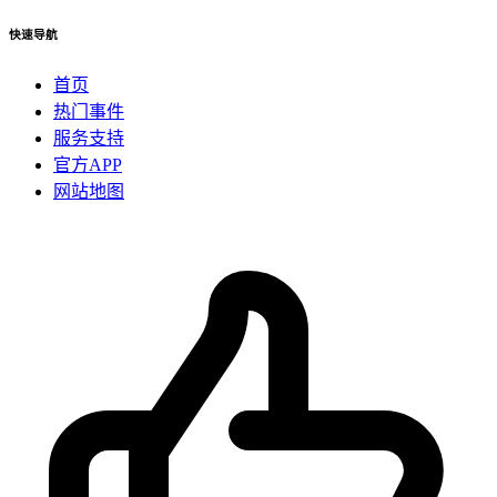
快速导航
首页
热门事件
服务支持
官方APP
网站地图