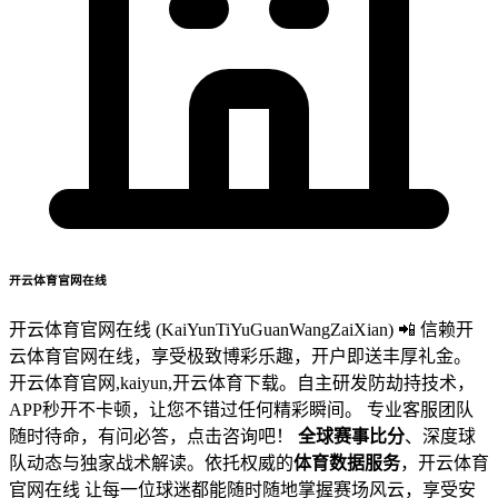
开云体育官网在线
开云体育官网在线 (KaiYunTiYuGuanWangZaiXian) 📲 信赖开
云体育官网在线，享受极致博彩乐趣，开户即送丰厚礼金。
开云体育官网,kaiyun,开云体育下载。自主研发防劫持技术，
APP秒开不卡顿，让您不错过任何精彩瞬间。 专业客服团队
随时待命，有问必答，点击咨询吧！
全球赛事比分
、深度球
队动态与独家战术解读。依托权威的
体育数据服务
，开云体育
官网在线 让每一位球迷都能随时随地掌握赛场风云，享受安