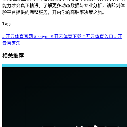
能力才会真正精进。了解更多动态数据与专业分析，请即刻体
验平台提供的完整服务，开启你的高胜率决策之旅。
Tags
# 开云体育官网
# kaiyun
# 开云体育下载
# 开云体育入口
# 开
云百家乐
相关推荐