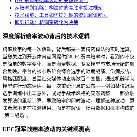
UFC冠军战赔率波动的关键观测点
从赔率到策略：构建你的高胜率投注框架
技术赋能：工具如何提升你的资讯解读能力
即刻行动：将洞察转化为决策
深度解析赔率波动背后的技术逻辑
赔率数字的每一次跳动，背后都是一套精密算法的实时运算。
当您关注到开云体育官网提供的UFC赛事赔率时，看到的不仅
是简单的数字变化，而是海量数据、专家模型与市场情绪的聚
合反映。平台的核心系统会综合选手的近期战绩、伤病报告、
风格匹配度、甚至社交媒体动态等数百个变量，通过机器学习
模型进行动态评估。每一次重磅消息的公布——例如某位冠军
选手训练中出现意外，或对手战术风格的突然调整——都会触
发算法的重新计算，导致赔率的即时波动。理解这种波动，意
味着您不是在猜测结果，而是在解读一场由数据和概率构成的
“第二战场”。
UFC冠军战赔率波动的关键观测点