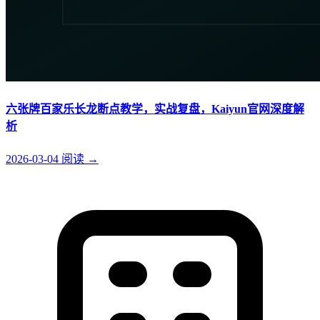
六张牌百家乐长龙断点教学，实战复盘，Kaiyun官网深度解
析
2026-03-04
阅读
→