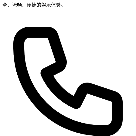
全、流畅、便捷的娱乐体验。