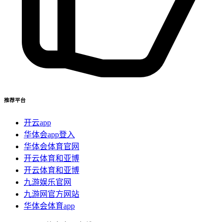
推荐平台
开云app
华体会app登入
华体会体育官网
开云体育和亚博
开云体育和亚博
九游娱乐官网
九游网官方网站
华体会体育app