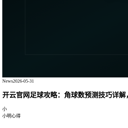
News
2026-05-31
开云官网足球攻略：角球数预测技巧详解
小
小明心得