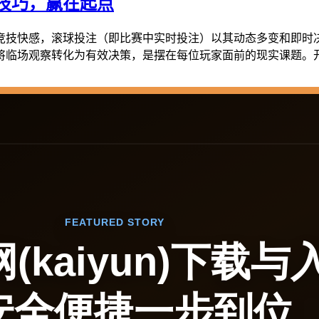
技巧，赢在起点
竞技快感，滚球投注（即比赛中实时投注）以其动态多变和即时
将临场观察转化为有效决策，是摆在每位玩家面前的现实课题。