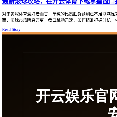
最新滚球攻略：在开云体育下载掌握盘口
对于资深体育爱好者而言，单纯的比赛胜负预测已不足以满足
而，滚球市场瞬息万变，盘口跳动迅速，如何精准把握时机，
Read Story