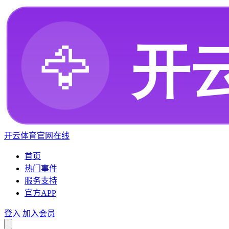
开云体育官网在线
首页
热门事件
服务支持
官方APP
登入
加入会员