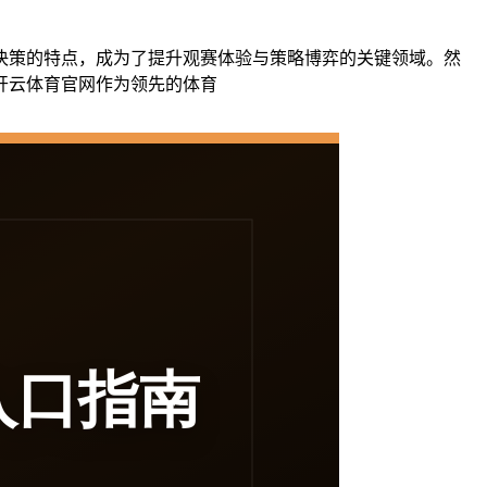
决策的特点，成为了提升观赛体验与策略博弈的关键领域。然
开云体育官网作为领先的体育