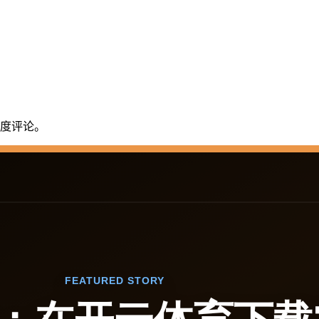
深度评论。