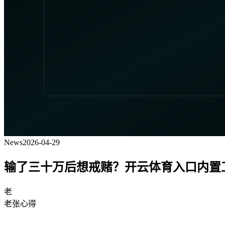
News
2026-04-29
输了三十万后想戒赌？开云体育入口内置
老
老张心得